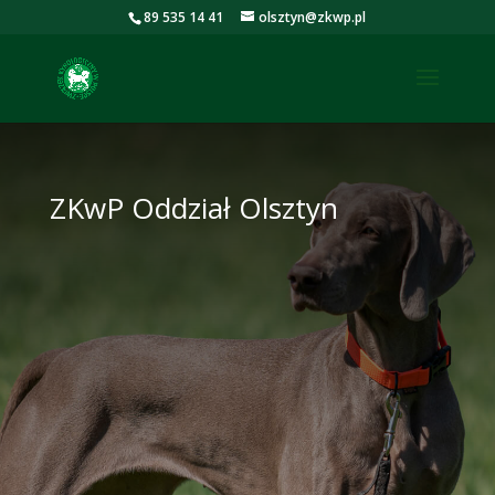
89 535 14 41
olsztyn@zkwp.pl
ZKwP Oddział Olsztyn