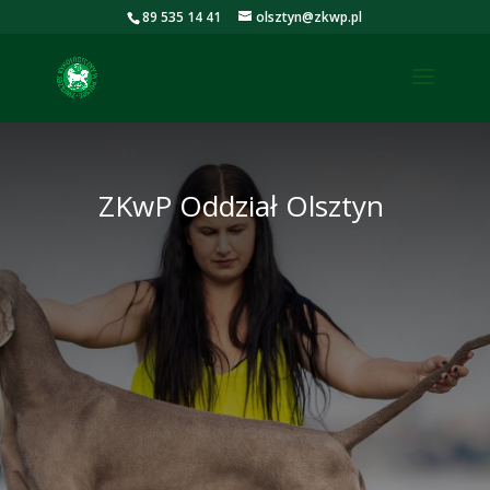
89 535 14 41
olsztyn@zkwp.pl
ZKwP Oddział Olsztyn